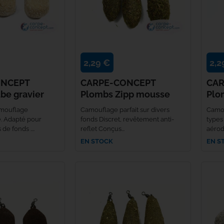
Fabsil
Fatal Carpe
2,29 €
2,2
Fox
ONCEPT
CARPE-CONCEPT
CAR
Fun Fishing
be gravier
Plombs Zipp mousse
Plo
mouflage
Camouflage parfait sur divers
Camou
Gaby
. Adapté pour
fonds Discret, revêtement anti-
types
de fonds ....
reflet Conçus...
aérod
Gamakatsu
EN STOCK
EN S
Gardner
Gazcamp
Greys