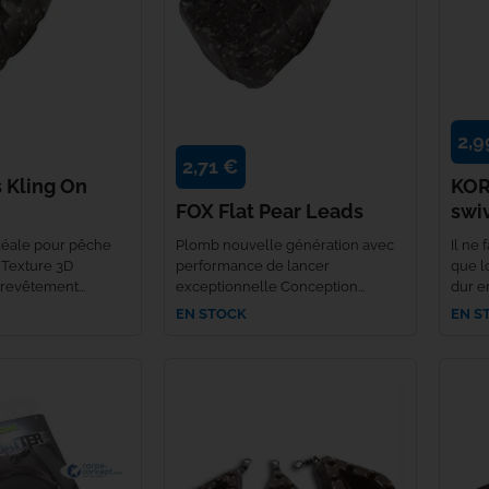
Rok
Seven Oaks
2,9
Shimano
2,71 €
 Kling On
KOR
Skills
FOX Flat Pear Leads
swi
déale pour pêche
Plomb nouvelle génération avec
Il ne 
Solar Tackle
. Texture 3D
performance de lancer
que l
revêtement...
exceptionnelle Conception...
dur en
EN STOCK
EN S
Speero Tackle
SPIDERWIRE
Spomb
Sportex