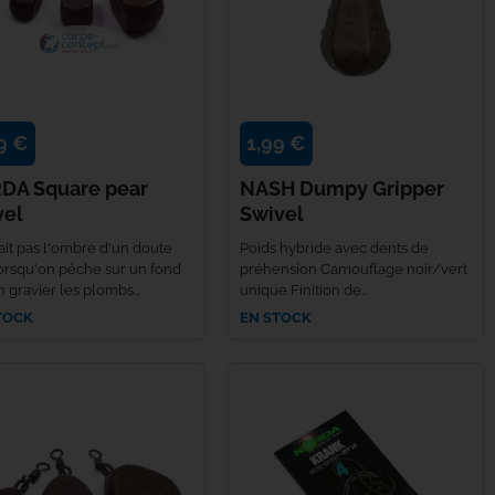
9 €
1,99 €
DA Square pear
NASH Dumpy Gripper
vel
Swivel
fait pas l'ombre d'un doute
Poids hybride avec dents de
orsqu'on pêche sur un fond
préhension Camouflage noir/vert
 gravier les plombs...
unique Finition de...
TOCK
EN STOCK