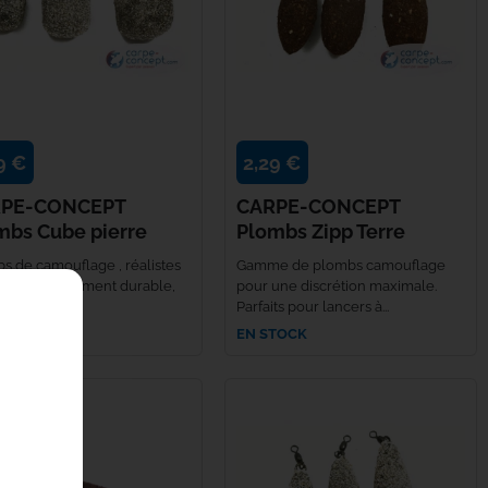
9 €
2,29 €
PE-CONCEPT
CARPE-CONCEPT
mbs Cube pierre
Plombs Zipp Terre
s de camouflage , réalistes
Gamme de plombs camouflage
screts. Revêtement durable,
pour une discrétion maximale.
lète pas la...
Parfaits pour lancers à...
TOCK
EN STOCK