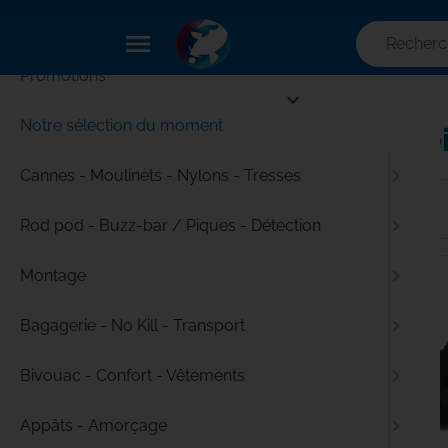
✕
Menu
menu
Promotions

Pêche à la carpe - Tout le
Accueil
matériel pour pêcher comme un
Notre sélection du moment
Accuei
pro
Cannes - Moulinets - Nylons - Tresses
Services Carpe-Concept
Rod pod - Buzz-bar / Piques - Détection
Braderie TT CC -50
Montage
Notre sélection du moment
Bagagerie - No Kill - Transport
Filtres
Bivouac - Confort - Vêtements
Marque
Appâts - Amorçage