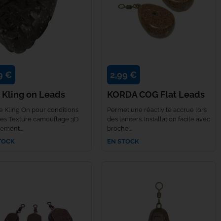
9 €
2,99 €
 Kling on Leads
KORDA COG Flat Leads
 Kling On pour conditions
Permet une réactivité accrue lors
ciles Texture camouflage 3D
des lancers. Installation facile avec
ement...
broche...
TOCK
EN STOCK