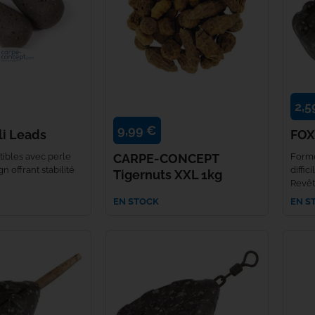
PB Products
Penn
PETZL
2,5
9,99 €
Plano
i Leads
FOX
ibles avec perle
CARPE-CONCEPT
Forme
POLE POSITION
n offrant stabilité
diffi
Tigernuts XXL 1kg
Revêt
Power Pro
EN STOCK
EN S
Primus
Reuben Heaton
Ridge Monkey