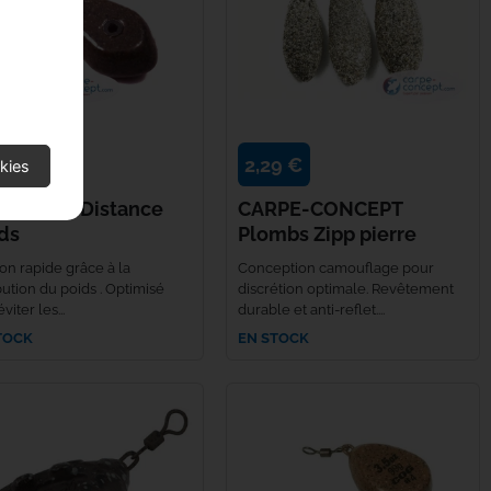
9 €
2,29 €
kies
DA COG Distance
CARPE-CONCEPT
ds
Plombs Zipp pierre
ion rapide grâce à la
Conception camouflage pour
bution du poids . Optimisé
discrétion optimale. Revêtement
viter les...
durable et anti-reflet....
TOCK
EN STOCK