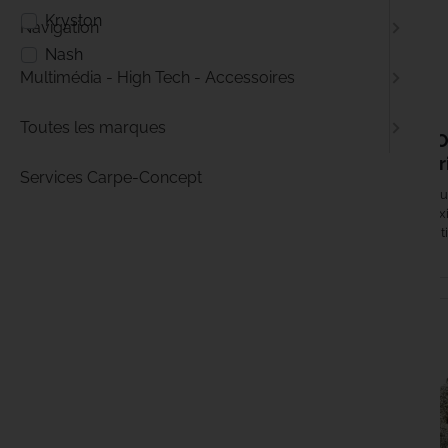
Kryston
Navigation
Nash
Multimédia - High Tech - Accessoires
2,29 €
Toutes les marques
CARPE-C
Plombs Gr
Services Carpe-Concept
Plombs camouf
discrétion ma
résistant et anti-
EN STOCK