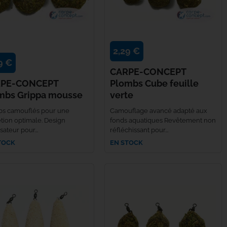
2,29 €
9 €
CARPE-CONCEPT
PE-CONCEPT
Plombs Cube feuille
mbs Grippa mousse
verte
s camouflés pour une
Camouflage avancé adapté aux
étion optimale. Design
fonds aquatiques Revêtement non
isateur pour...
réfléchissant pour...
TOCK
EN STOCK