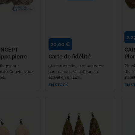
Bob
Century
Jumelles
Climax
2,2
Daiwa
20,00 €
ONCEPT
CAR
Deeper
ppa pierre
Carte de fidélité
Plo
lage pour
5% de réduction sur toutes les
Plomb
Delkim
imale. Convient aux
commandes. Valable un an,
discr
c...
activation en 24h....
stabil
Dometic
EN STOCK
EN S
Dynamite Baits
Enterprise Tackle
ESP