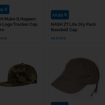
99 €
22,99 €
H Make It Happen
p Logo Trucker Cap
NASH ZT Lite Dry Pack
en
Baseball Cap
TOCK
EN STOCK