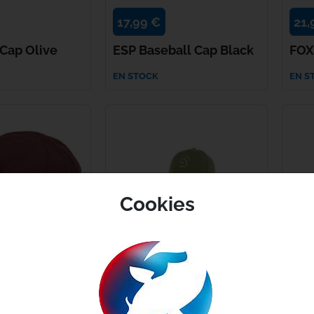
17,99 €
21,
Haith's
 Cap Olive
ESP Baseball Cap Black
FOX
Hayabusa
EN STOCK
EN S
HPA
Humminbird
JAG
Kampa
Cookies
Kemper
Kiana Carp
17,99 €
Korda
TRAKKER Water