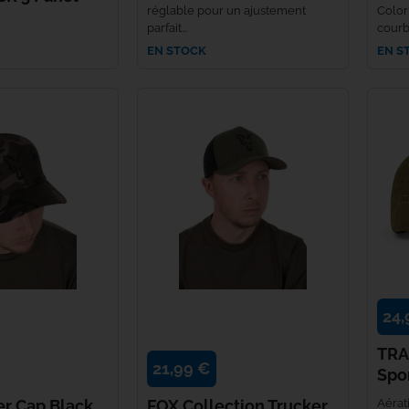
réglable pour un ajustement
Colori
parfait...
courbé
Rok
EN STOCK
EN S
Seven Oaks
Shimano
Skills
Solar Tackle
Speero Tackle
SPIDERWIRE
24,
TRA
Spomb
21,99 €
Spo
Sportex
er Cap Black
FOX Collection Trucker
Aérat