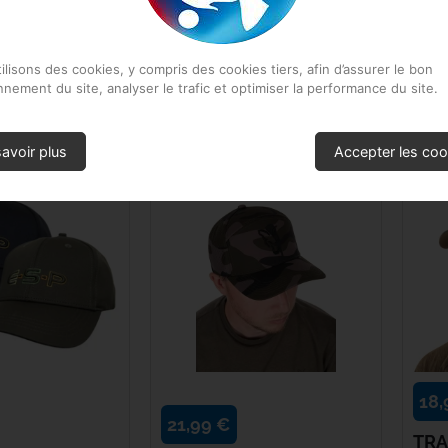
17,
Resistant Cap
eece
Kryston
f Cap
Protection résistante à l'eau Léger
KOR
et confortable Réglage facile
ilisons des cookies, y compris des cookies tiers, afin d’assurer le bon
Dig
Kumu
pour...
nnement du site, analyser le trafic et optimiser la performance du site.
EN STOCK
EN S
Mainline
avoir plus
Accepter les coo
Matrix
Minn Kota
Nash
NGT
NUTRABAITS
18,
21,99 €
Owner
TRA