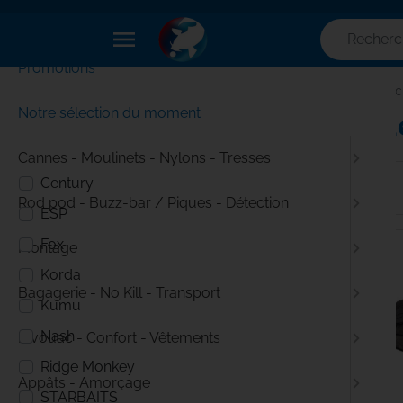
✕
Menu
menu
Promotions
Filtres
Accueil
Pêc
Notre sélection du moment
Casqu
Marque
Cannes - Moulinets - Nylons - Tresses
Century
Rod pod - Buzz-bar / Piques - Détection
ESP
Fox
Montage
Korda
Bagagerie - No Kill - Transport
Kumu
Nash
Bivouac - Confort - Vêtements
Ridge Monkey
Appâts - Amorçage
STARBAITS