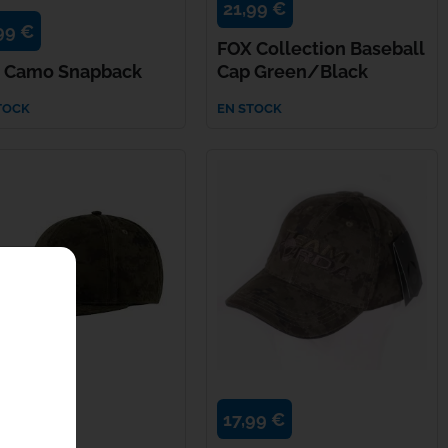
21,99 €
99 €
FOX Collection Baseball
 Camo Snapback
Cap Green/Black
TOCK
EN STOCK
17,99 €