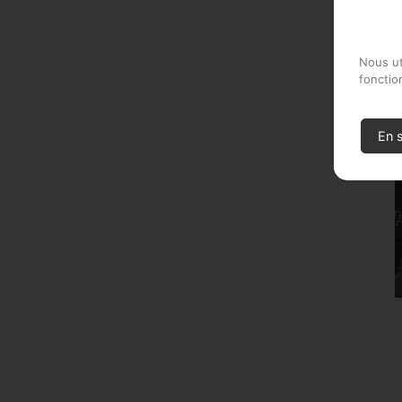
KORDA Fl
Waterproo
Nous ut
Burgundy
fonctio
EN STOCK
En s
17,99 €