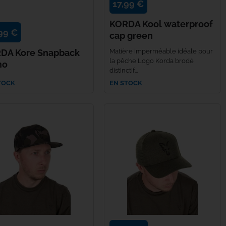
17,99 €
KORDA Kool waterproof
99 €
cap green
DA Kore Snapback
Matière imperméable idéale pour
la pêche Logo Korda brodé
mo
distinctif...
TOCK
EN STOCK