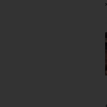
ESP Baseba
EN STOCK
18,99 €
TRAKKER C