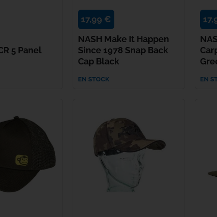
Bob
Century
17,99 €
17,
NASH Make It Happen
NAS
Jumelles
Climax
R 5 Panel
Since 1978 Snap Back
Car
Cap Black
Gre
Daiwa
EN STOCK
EN S
Deeper
Delkim
Dometic
Dynamite Baits
Enterprise Tackle
ESP