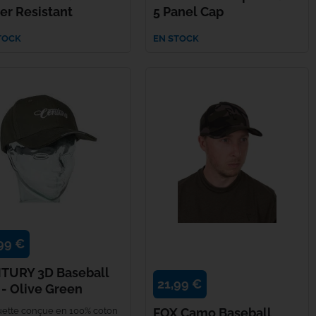
er Resistant
5 Panel Cap
TOCK
EN STOCK
99 €
TURY 3D Baseball
21,99 €
 - Olive Green
ette conçue en 100% coton
FOX Camo Baseball