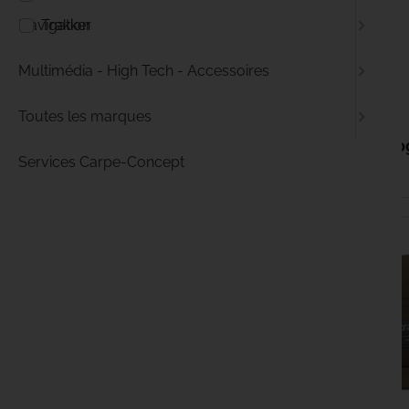
Trakker
Navigation
Multimédia - High Tech - Accessoires
19,99 €
Toutes les marques
KORDA Log
Services Carpe-Concept
EN STOCK