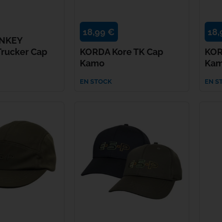
Fabsil
18,99 €
18,
NKEY
Fatal Carpe
Trucker Cap
KORDA Kore TK Cap
KOR
Kamo
Ka
Fox
EN STOCK
EN S
Fun Fishing
Gaby
Gamakatsu
Gardner
Gazcamp
Greys