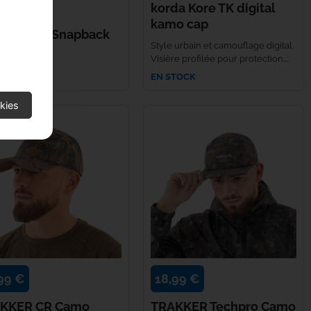
99 €
korda Kore TK digital
kamo cap
DA Kore Snapback
Style urbain et camouflage digital.
i Kamo
Visière profilée pour protection....
TOCK
EN STOCK
kies
99 €
18,99 €
KKER CR Camo
TRAKKER Techpro Camo