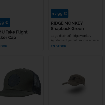
17,99 €
99 €
RIDGE MONKEY
Snapback Green
U Take Flight
Logo distinctif RidgeMonkey
cker Cap
Ajustement parfait : sangle arrière...
TOCK
EN STOCK