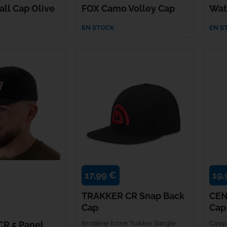
ll Cap Olive
FOX Camo Volley Cap
Wat
PB Products
EN STOCK
EN S
Penn
PETZL
Plano
POLE POSITION
Power Pro
Primus
17,99 €
19,
TRAKKER CR Snap Back
CEN
Reuben Heaton
Cap
Cap
Ridge Monkey
R 5 Panel
Broderie Icône Trakker Sangle
Casqu