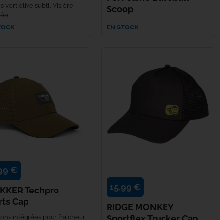
s vert olive subtil Visière
Scoop
e...
TOCK
EN STOCK
99 €
15,99 €
KKER Techpro
rts Cap
RIDGE MONKEY
ions intégrées pour fraîcheur
Sportflex Trucker Cap