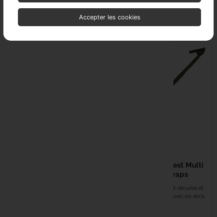
avec LED Bande lumineuse de 111
Tarp XL Camo
LEDs...
Accepter les cookies
EN STOCK
EN STOCK
14,99 €
17,99 €
FABSIL Tent & Gear
TRAKKER Tempest Multi
Cleaner**
Rod Support Straps
Nettoie et restaure l'imperméabilité
Système de rangement sécurisé et
de votre équipement. Facile à
pratique Compatible avec les abris
appliquer,...
Trakker...
EN STOCK
EN STOCK