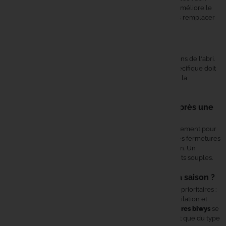
pour renforcer l'isolation thermique et l'étanchéité. Elle améliore le
confort par fortes pluies ou en conditions hivernales, sans remplacer
le biwy lui-même.
Les accessoires biwys sont-ils universels ?
Non. La compatibilité dépend du modèle et des dimensions de l'abri.
Une surtoile, un tapis de sol ou un système de fixation spécifique doit
correspondre aux caractéristiques du biwy utilisé. Vérifier la
compatibilité avant tout achat.
Comment entretenir ses accessoires biwys après une
session ?
Faire sécher complètement tous les éléments avant rangement pour
éviter moisissures et odeurs. Nettoyer boue et graviers des fermetures
et coutures, puis vérifier les points de tension et de fixation. Un
stockage plat ou en housse adaptée préserve les éléments souples.
Faut-il adapter ses accessoires biwys selon la saison ?
En hiver, l'isolation et la résistance à la condensation sont prioritaires :
surtoile, protection de sol, éclairage stable. En été, la ventilation et
l'organisation intérieure prennent le dessus. Les
accessoires biwys
se
choisissent en fonction des conditions saisonnières autant que du type