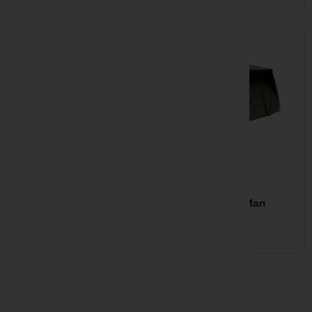
69,99 €
59,99 €
FOX EOS Pro Biwy 2 Man
FOX EOS Pro 1 Man
Vapour Cap
Vapour cap
EN STOCK
EN STOCK