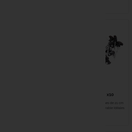
sections inclus....
EN STOCK
EN STOCK
Haith's
Hayabusa
HPA
Humminbi
JAG
Kampa
11,99 €
12,99 €
NGT Bivvy pegs x10
Kemper
NGT Bivvy Pegs 12'
Ensemble de 10 sardines de 21 cm
Sachet de 10 sardines de 12 pouces
Fixation robuste et durable Idéales
Kiana Car
Design robuste et anti-corrosion...
pour...
EN STOCK
EN STOCK
Korda