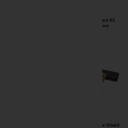
22,99 €
139,99 €
TRAKKER Quickstick 48"
TRAKKER Tempest RS
Mat tempête pour bivvie robuste
150 Nitelife Vapour
Double fixation pour plus de
Shield
sécurité Finition...
EN STOCK
EN STOCK
149,99 €
129,99 €
TRAKKER Vapour Shield
TRAKKER Vapour Shield