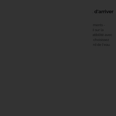
de session.
Un poste bien équipé se prépare avant d'arriver
au bord de l'eau
Les
accessoires biwys
- surtoiles, lampes, fixations, rangements -
structurent l'installation et permettent de rester concentré sur la
pêche, quelles que soient les conditions. Vérifiez la compatibilité avec
votre abri, anticipez les conditions de la session à venir, et choisissez
des accessoires conçus pour tenir plusieurs saisons au bord de l'eau.