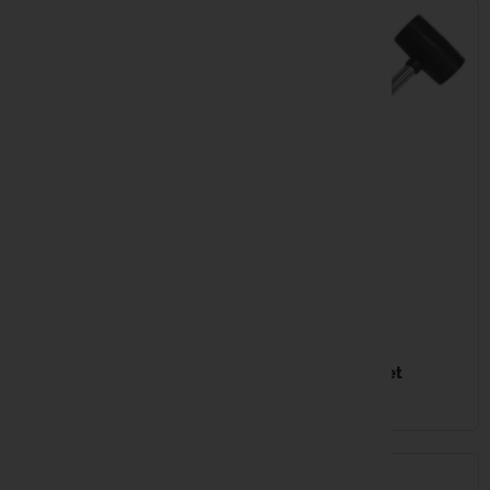
Kryston
Kumu
Mainline
Matrix
42,99 €
Minn Kota
KORDA Compac Brolly
Wrap Dark Kamo
Nash
Système pratique et rapide de
7,99 €
rangement Matériaux
imperméables de haute
NGT
GARDNER Mallet
performance...
EN STOCK
EN STOCK
NUTRABA
Owner