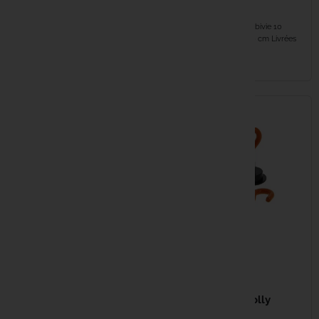
Hardware Kit
Set
Fabsil
Kit complet pour abri Tempest
Fixation robuste pour bivie 10
Matériaux durables et résistants
sardines, longueur : 20 cm Livrées
Installation...
avec...
Fatal Carp
EN STOCK
EN STOCK
Fox
Fun Fishin
Gaby
Gamakats
Gardner
84,99 €
Gazcamp
14,99 €
FOX Voyager Small Tarp
Bâche légère avec configurations
NGT Bivvy & Brolly
Greys
multiples. Mâts ajustables en 4
Hooks