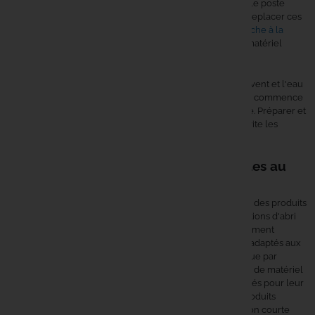
friction au bord de l'eau. Le poids total mérite attention si le poste
implique une longue marche avec tout le matériel. Pour replacer ces
choix dans l'ensemble de l'approche carpe, la section
pêche à la
carpe
donne une vue d'ensemble des techniques et du matériel
associé.
Sur un biwy exposé, la première priorité reste de tenir le vent et l'eau
avant de chercher le confort pur. Un montage bien pensé commence
par l'ancrage, puis l'isolation, puis l'organisation intérieure. Préparer et
tester l'enchaînement des accessoires avant la session évite les
mauvaises surprises de nuit.
Accessoires biwys : marques disponibles au
catalogue
Nash
couvre une gamme large d'accessoires biwys, avec des produits
orientés confort de session, organisation du poste et solutions d'abri
pensées pour les sorties longues.
Trakker
est particulièrement
reconnu sur les accessoires biwy pour des équipements adaptés aux
conditions exigeantes, notamment sur l'isolation et la tenue par
mauvais temps.
Korda
, présente sur un catalogue étendu de matériel
carpe, propose également des accessoires biwys appréciés pour leur
robustesse terrain.
Ridge Monkey
se distingue par des produits
d'organisation et de confort compact, utiles sur une session courte