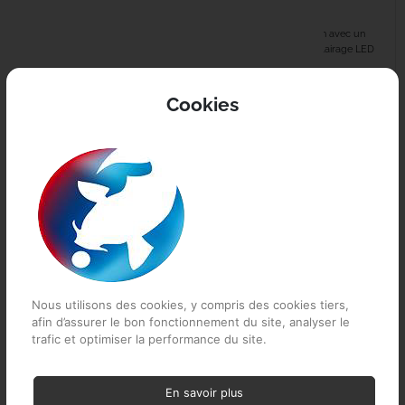
RS 200
RS 100
Éclairage LED de 111x avec 6
Réduit la condensation avec un
couleurs. Batterie 16 000 mAh ,
polyester respirant Éclairage LED
chargeur...
adaptable avec...
EN STOCK
EN STOCK
Cookies
Nous utilisons des cookies, y compris des cookies tiers,
115,99 €
afin d’assurer le bon fonctionnement du site, analyser le
trafic et optimiser la performance du site.
TRAKKER Vapour Shield
159,99 €
RS Brolly
En savoir plus
Écran sous-toit multifonctionnel
NASH Bank Life Multi