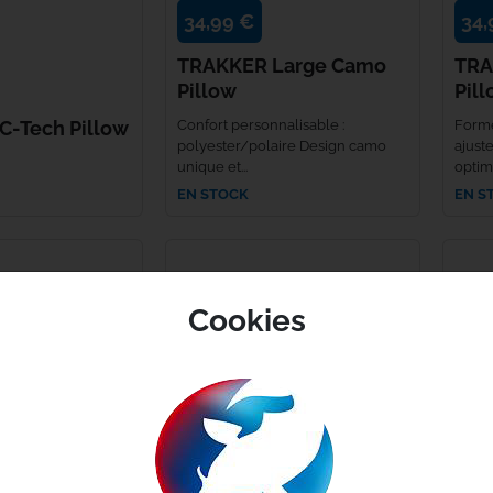
34,99 €
34,
Haith's
TRAKKER Large Camo
TRA
Pillow
Pil
Hayabusa
C-Tech Pillow
Confort personnalisable :
Forme
HPA
polyester/polaire Design camo
ajust
unique et...
optimi
EN STOCK
EN S
Humminbird
JAG
Kampa
Cookies
Kemper
Kiana Carp
Korda