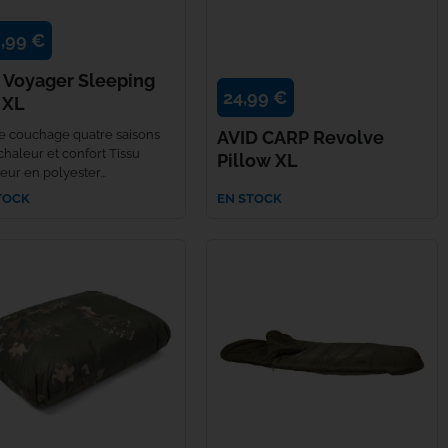
,99 €
 Voyager Sleeping
24,99 €
 XL
e couchage quatre saisons
AVID CARP Revolve
chaleur et confort Tissu
Pillow XL
eur en polyester...
TOCK
EN STOCK