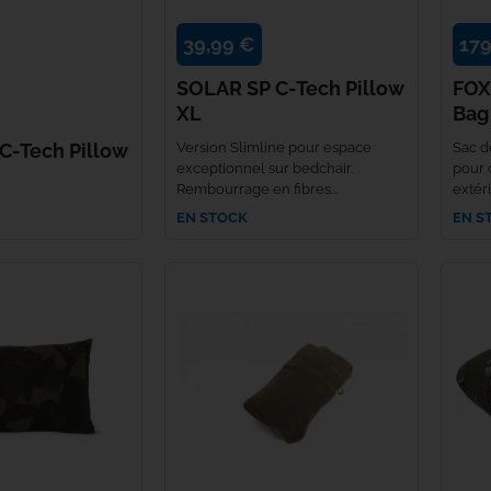
PB Products
39,99 €
179
SOLAR SP C-Tech Pillow
FOX
Penn
XL
Bag
C-Tech Pillow
Version Slimline pour espace
Sac d
PETZL
exceptionnel sur bedchair.
pour 
Rembourrage en fibres...
extéri
Plano
EN STOCK
EN S
POLE POSITION
Power Pro
Primus
Reuben Heaton
Ridge Monkey