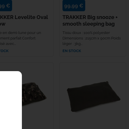
99 €
99,99 €
KKER Levelite Oval
TRAKKER Big snooze +
low
smooth sleeping bag
 en demi-lune pour un
Tissu doux : 100% polyester
ement parfait Confort
Dimensions : 215cm x 90cm Poids
sé avec...
léger : 3kg...
TOCK
EN STOCK