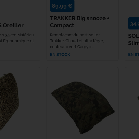
89,99 €
Fabsil
TRAKKER Big snooze +
34,
 Oreiller
Compact
Fatal Carpe
0 x 35 cm Matériau
Remplaçant du best-seller
SOL
Fox
ent Ergonomique et
Trakker. Chaud et ultra léger,
Sli
couleur « vert Carpy »....
EN STOCK
EN S
Fun Fishing
Gaby
Gamakatsu
Gardner
Gazcamp
Greys