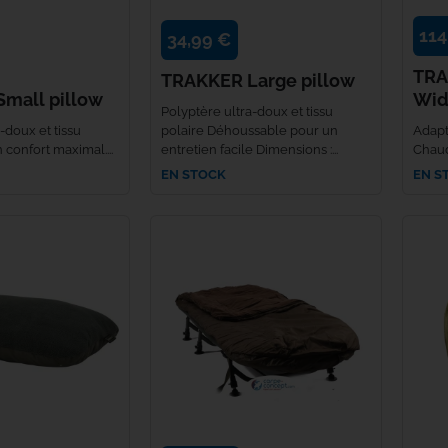
Bob
Century
114
34,99 €
TRA
TRAKKER Large pillow
Jumelles
Climax
mall pillow
Wi
Polyptère ultra-doux et tissu
Daiwa
-doux et tissu
polaire Déhoussable pour un
Adapt
 confort maximal....
entretien facile Dimensions :...
Chaud
EN STOCK
EN S
Deeper
Delkim
Dometic
Dynamite Baits
Enterprise Tackle
ESP