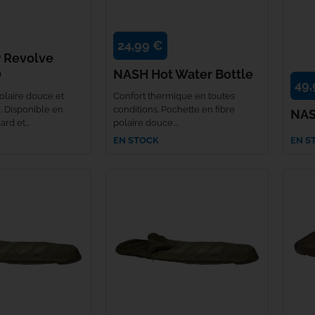
Rok
24,99 €
 Revolve
Seven Oaks
D
NASH Hot Water Bottle
49,
olaire douce et
Confort thermique en toutes
Shimano
. Disponible en
conditions. Pochette en fibre
NAS
d et...
polaire douce....
Skills
EN STOCK
EN S
Solar Tackle
Speero Tackle
SPIDERWIRE
Spomb
Sportex