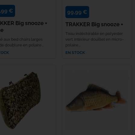
,99 €
99,99 €
KKER Big snooze +
TRAKKER Big snooze +
de
Tissu indéchirable en polyester
é aux bed chairs larges
vert. Intérieur douillet en micro-
e doublure en polaire...
polaire....
TOCK
EN STOCK