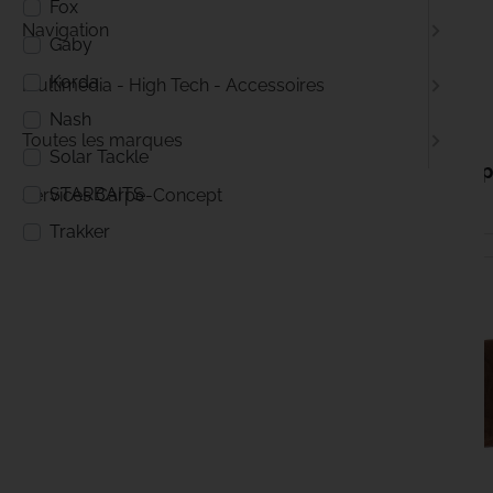
Fox
Navigation
Gaby
Korda
Multimédia - High Tech - Accessoires
Nash
14,99 €
Toutes les marques
Solar Tackle
GABY Carpe
STARBAITS
Services Carpe-Concept
EN STOCK
Trakker