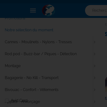
✕
Menu
menu
Promotions
Duvets
Accueil
Pêc
Notre sélection du moment
Duvets
Couvertures
Cannes - Moulinets - Nylons - Tresses
Accessoires Duvets
Rod pod - Buzz-bar / Piques - Détection
Oreillers
Montage
Filtres
Bagagerie - No Kill - Transport
Marque
Bivouac - Confort - Vêtements
Avid Carp
Appâts - Amorçage