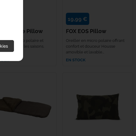
99 €
19,99 €
 Camolite Pillow
FOX EOS Pillow
e face : micro polaire et
Oreiller en micro polaire offrant
kies
 Pour toutes les saisons.
confort et douceur Housse
e lavable...
amovible et lavable...
TOCK
EN STOCK