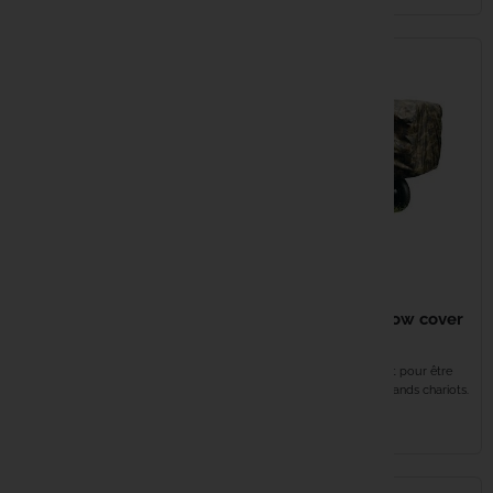
Kryston
Kumu
Mainline
Matrix
Minn Kota
59,99 €
29,99 €
Nash
FOX Camo barrow cover
FOX Camo barrow cover
Large
NGT
Couverture étanche pour chariot
Conçu spécifiquement pour être
de pêche Toile robuste de
utilisé avec les plus grands chariots.
5000mm...
Parfait pour les...
NUTRABA
EN STOCK
EN STOCK
Owner