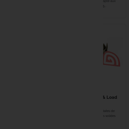
résistance Dimensions et capacité
chariot à 3 roues. S'adapte aux
de charge ajustables...
cadres carrés de 23/25...
Haith's
EN STOCK
EN STOCK
Hayabusa
HPA
Humminbi
JAG
Kampa
29,99 €
31,99 €
Kemper
TRAKKER Lock & Load
NASH Barrow Bucket
Barrow Strap
Outrigger Side
Kiana Car
Coutures larges sécurisées de
Optimise l'équilibre de votre chariot.
50mm Clips et boucles solides
Permet une distribution du...
Sangles...
Korda
EN STOCK
EN STOCK