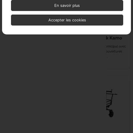
En savoir plus
Accepter les cookies
65,99 €
59,99 €
CARP PORTER Side Bar
CARP PORTER Side Bar
Bags Large Dark Kamo
Bags Small Dark Kamo
Grand compartiment principal avec
Grand compartiment principal avec
large ouverture Trois ouvertures
large ouverture Trois ouvertures
pour sangles latérales...
pour sangles latérales...
EN STOCK
EN STOCK