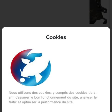
35,99 €
71,99 €
Cookies
CARP PORTER Barrow
CARP PORTER Handle
Tidy Bag Green
Bar Bag Dark Kamo
Grand compartiment principal avec
Grand compartiment principal avec
large ouverture Fermeture à
large ouverture Poche arrière
double zip pour un rangement...
sécurisée pour objets de...
EN STOCK
EN STOCK
Nous utilisons des cookies, y compris des cookies tiers,
afin d’assurer le bon fonctionnement du site, analyser le
trafic et optimiser la performance du site.