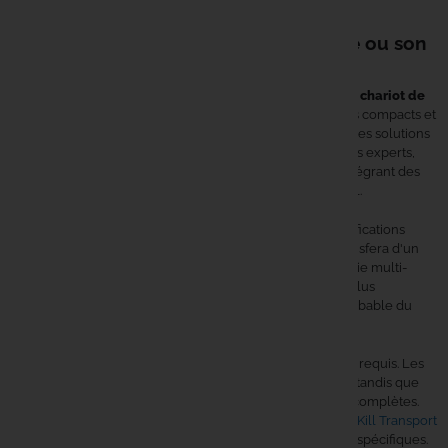
pratique.
Comment choisir son chariot de peche ou son
équipement de transport peche ?
Le
profil du pêcheur
influence directement le choix d'un
chariot de
peche
. Les débutants privilégieront souvent des modèles compacts et
intuitifs, tandis que les pêcheurs confirmés recherchent des solutions
modulaires permettant une personnalisation poussée. Les experts,
quant à eux, s'orientent vers des systèmes techniques intégrant des
innovations spécifiques au
transport peche
professionnel.
La quantité de matériel à transporter détermine les spécifications
techniques nécessaires. Une approche minimaliste se satisfera d'un
chariot de peche léger et maniable, tandis qu'une stratégie multi-
techniques nécessitera un système de
transport peche
plus
conséquent. Cette évaluation doit intégrer l'évolution probable du
matériel dans le temps.
La
durée des sessions
influence le niveau d'équipement requis. Les
sorties courtes autorisent des compromis sur la capacité, tandis que
les sessions longues imposent des solutions robustes et complètes.
Les pêcheurs réguliers trouveront dans la
Bagagerie No-Kill Transport
des solutions complémentaires adaptées à leurs besoins spécifiques.