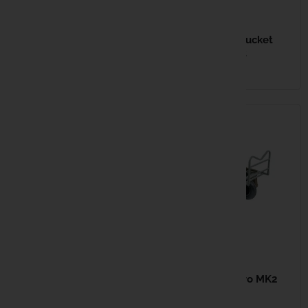
31,99 €
FOX Transporter Barrow
Chariot de pêche étendu et stable
NASH Barrow Bucket
Bras croisés pour une meilleure
Outrigger Front
charge...
EN STOCK
EN STOCK
299,99 €
449,99 €
NASH Trax Metro MK2
NASH Trax Evo mk2
barrow