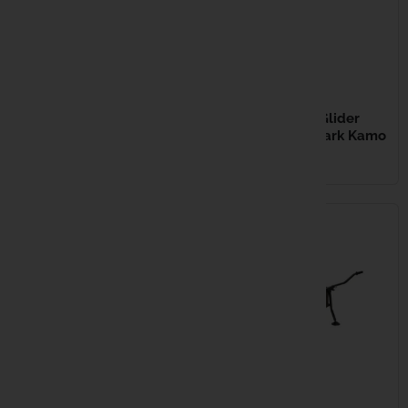
21,99 €
CARP PORTER Large
Front Barrow Bag Dark
1 799,99 €
Kamo
Sangles robustes pour une fixation
CARP PORTER Glider
fiable au chariot Fermeture à
Power Porter Dark Kamo
double zip pour un accès...
EN STOCK
EN STOCK
1 379,99 €
199,99 €