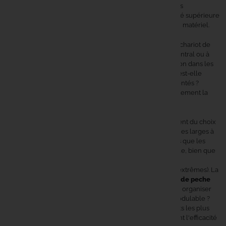
peche
privilégier pour une session longue ? Les pêcheurs
expérimentés recommandent généralement une capacité supérieure
aux besoins immédiats, anticipant l'évolution naturelle du matériel.
La
maniabilité
transforme l'expérience d'utilisation d'un chariot de
peche. Les systèmes directionnels, qu'ils soient à pivot central ou à
roues orientables, facilitent considérablement la navigation dans les
espaces restreints. La robustesse d'un
chariot de peche
est-elle
indispensable pour le
transport peche
sur terrains accidentés ?
Absolument, car la fiabilité du matériel conditionne directement la
sérénité du pêcheur.
L'adaptabilité aux différents terrains dépend principalement du choix
des pneumatiques et de la conception du châssis. Les roues larges à
sculpture profonde excellent sur terrains meubles, tandis que les
pneumatiques mixtes offrent une polyvalence appréciable, bien que
certaines limites subsistent selon la qualité du matériel et
l'environnement rencontré (boue très profonde, pentes extrêmes). La
modularité
permet d'adapter la configuration du
chariot de peche
selon les besoins spécifiques de chaque sortie. Comment organiser
efficacement ses accessoires sur un
chariot de peche
modulable ?
L'organisation par zones fonctionnelles, avec les éléments les plus
utilisés facilement accessibles, optimise considérablement l'efficacité