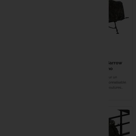
59,99 €
29,99 €
CARP PORTER Barrow
Cover Dark Kamo
CARP PORTER 17L
Cordon de serrage pour un
Bucket Bracket Dark
ajustement sûr et personnalisable.
Kamo
Construction 420D à coutures...
EN STOCK
EN STOCK