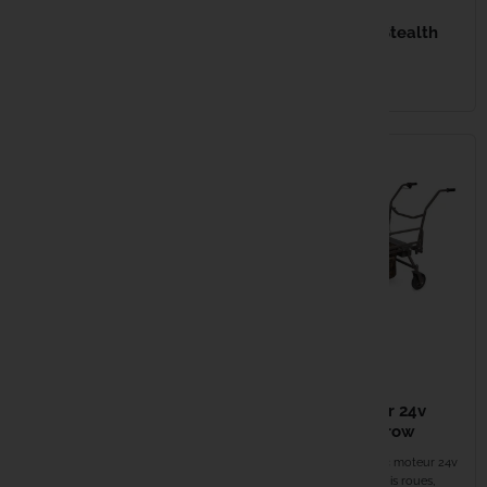
CARP PORTER Roamer
CARP PORTER Stealth
Power Porter Dark Kamo
Green
EN STOCK
EN STOCK
299,99 €
1 299,99 €
SOLAR South Westerly
FOX Transporter 24v
Pro Barrow
Power Plus Barrow
Chariot de transport robuste pour
Puissance 350 W avec moteur 24v
pêcheurs à la carpe Grande surface
intégré Structure à trois roues,