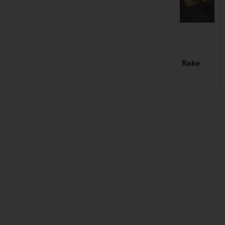
Haith's
7,99 €
Hayabusa
29,99 €
GARDNER Munga
Spoons
GARDNER Multi Rake
HPA
EN STOCK
EN STOCK
Humminbi
JAG
Kampa
Kemper
Kiana Car
19,99 €
Korda