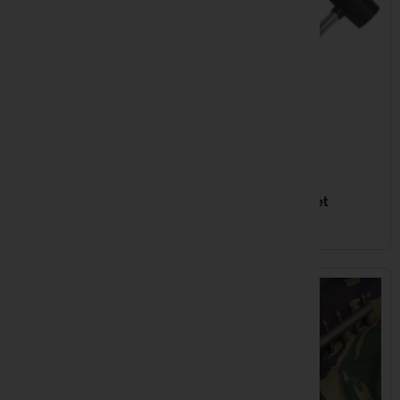
Fabsil
Fatal Carp
Fox
8,99 €
Fun Fishin
7,99 €
GARDNER Spin Doctor
70g Red
GARDNER Mallet
Gaby
EN STOCK
EN STOCK
Gamakats
Gardner
Gazcamp
Greys