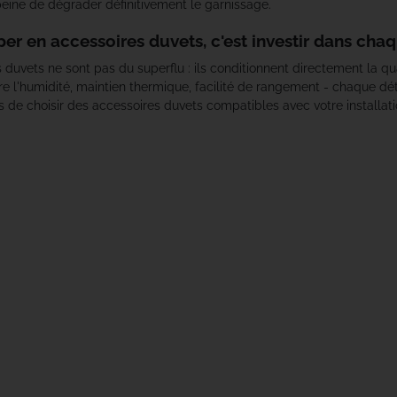
peine de dégrader définitivement le garnissage.
Kryston
per en accessoires duvets, c'est investir dans cha
 duvets ne sont pas du superflu : ils conditionnent directement la qu
Kumu
re l'humidité, maintien thermique, facilité de rangement - chaque déta
 de choisir des accessoires duvets compatibles avec votre installati
Mainline
Matrix
Minn Kota
Nash
NGT
NUTRABAITS
Owner