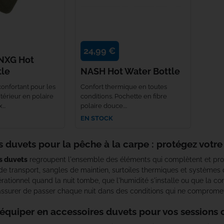
Nylons zig
Flotteurs epuisette
Combustible
Polos
Attractants
Broyeurs appâts
Cap River
Zig tout modèles
Kits de soins
Accessoires réchaud
Vestes pêche
Pâtes d'enrobage
Packs PVA
Carp Crunchies
24,99 €
NXG Hot
Protection appâts
Barres de pesés
Barbecue
Shorts pêche
Bagagerie amorçage
Carp porter
tle
NASH Hot Water Bottle
onfortant pour les
Confort thermique en toutes
Plastifiants plombs
Housses pour pesons
Mugs
Bonnets pêche
Plombs marker / sondeurs
Carp Sounder
xtérieur en polaire
conditions. Pochette en fibre
..
polaire douce....
Accessoires BDL divers
Thermomètres
Accessoires confort
Combinaisons pêche
Accessoires sondage
Carpe-Concept
EN STOCK
Leader
Accessoires lampes de biwy
Waders / cuissardes
Carpspirit
 duvets pour la pêche à la carpe : protégez votr
s duvets
regroupent l'ensemble des éléments qui complètent et prot
Serviettes
Chaussettes
Carpspot
 de transport, sangles de maintien, surtoiles thermiques et systèmes d
ationnel quand la nuit tombe, que l'humidité s'installe ou que la co
Jerrican
Vêtements femme
Castaway PVA
'assurer de passer chaque nuit dans des conditions qui ne compromette
'équiper en accessoires duvets pour vos sessions 
Vêtements enfant
CC Moore