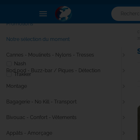
✕
Menu
menu
Promotions
Filtres
Accueil
Pêc
Accessoire
Notre sélection du moment
Access
Marque
Cannes - Moulinets - Nylons - Tresses
Nash
Rod pod - Buzz-bar / Piques - Détection
Trakker
Montage
Bagagerie - No Kill - Transport
Bivouac - Confort - Vêtements
Appâts - Amorçage