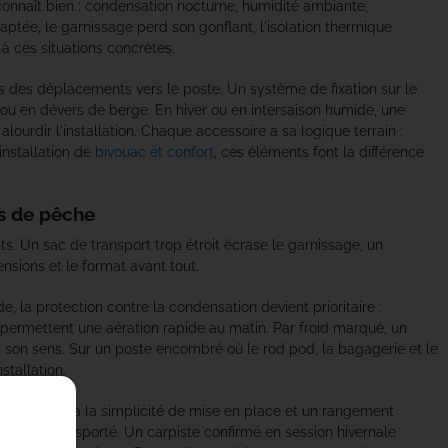
 connaît bien : condensation nocturne, humidité ambiante,
ptée, le garnissage perd son gonflant, l'isolation thermique
à ces situations concrètes.
rs des déplacements vers le poste. Un système de fixation sur le
 ou en dévers de berge. En hiver ou en intersaison humide, une
urdir l'installation. Chaque accessoire a sa logique terrain :
installation de
bivouac et confort
, ces éléments font la différence
ns de pêche
ts. Un sac de transport trop étroit écrase le garnissage, un
ensions et le format avant tout.
 la protection contre la condensation devient prioritaire :
t permettent une aération rapide au matin. Par froid marqué, un
ut son sens. Sur un poste encombré où le rod pod, la bagagerie et le
tallation.
nuit cherchera la simplicité de mise en place et un rangement
 volume transporté. Un carpiste confirmé en session hivernale