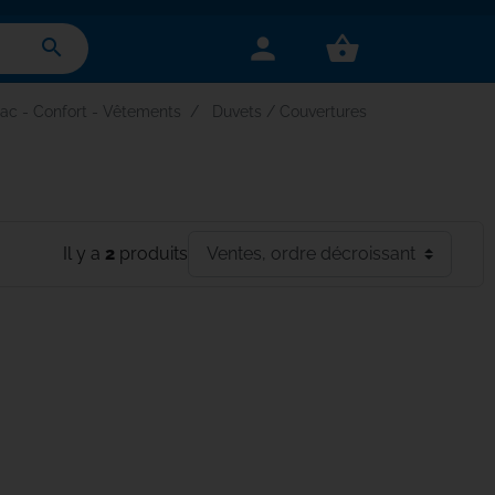
person
shopping_basket
search
ac - Confort - Vêtements
Duvets / Couvertures
Il y a
2
produits