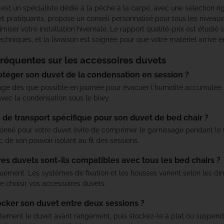
st un spécialiste dédié à la pêche à la carpe, avec une sélection r
Haith's
t pratiquants, propose un conseil personnalisé pour tous les niveaux
miser votre installation hivernale. Le rapport qualité-prix est étudié 
chniques, et la livraison est soignée pour que votre matériel arrive en
Hayabusa
réquentes sur les accessoires duvets
HPA
éger son duvet de la condensation en session ?
ge dès que possible en journée pour évacuer l'humidité accumulée pe
Humminbird
avec la condensation sous le biwy.
JAG
c de transport spécifique pour son duvet de bed chair ?
nné pour votre duvet évite de comprimer le garnissage pendant le t
 de son pouvoir isolant au fil des sessions.
Kampa
es duvets sont-ils compatibles avec tous les bed chairs ?
Kemper
ement. Les systèmes de fixation et les housses varient selon les dim
de choisir vos accessoires duvets.
Kiana Carp
ker son duvet entre deux sessions ?
ment le duvet avant rangement, puis stockez-le à plat ou suspendu
Korda