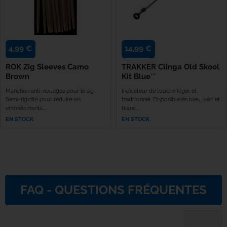
Rok
Seven Oa
4,99 €
14,99 €
ROK Zig Sleeves Camo
TRAKKER Clinga Old Skool
Shimano
Brown
Kit Blue**
Manchon anti-nouages pour le zig.
Indicateur de touche léger et
Skills
Semi-rigidité pour réduire les
traditionnel. Disponible en bleu, vert et
emmêlements....
blanc....
EN STOCK
EN STOCK
Solar Tac
Speero Ta
SPIDERW
FAQ - QUESTIONS FRÉQUENTES
Spomb
Sportex
Quels sont les délais et modalités de livraison ?