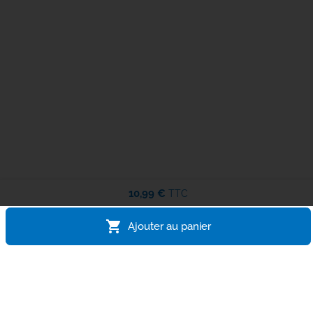
10,99 €
TTC
shopping_cart
Ajouter au panier