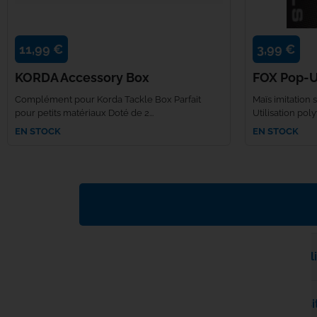
11,99 €
3,99 €
KORDA Accessory Box
FOX Pop-U
Complément pour Korda Tackle Box Parfait
Maïs imitation s
pour petits matériaux Doté de 2...
Utilisation poly
EN STOCK
EN STOCK
Quels sont les délais et modalités de l
Puis-je payer en plusieurs fois sur le si