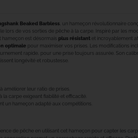
Bob
Century
gshank Beaked Barbless
, un hameçon révolutionnaire conç
Jumelles
Climax
 lors de vos sorties de pêche à la carpe. Inspiré par les m
et hameçon est désormais
plus résistant
et incroyablement af
Daiwa
ion optimale
pour maximiser vos prises. Les modifications inc
urnement rapide, pour une prise toujours assurée. Son calibre
Deeper
issent longévité et robustesse.
Delkim
Dometic
 améliorer leur ratio de prises.
a carpe exigeant fiabilité et efficacité.
Dynamite Baits
ant un hameçon adapté aux compétitions.
Enterprise Tackle
ence de pêche en utilisant cet hameçon pour capter les carpes
ESP