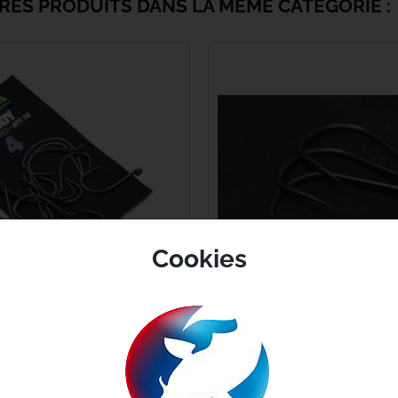
RES PRODUITS DANS LA MÊME CATÉGORIE :
Haith's
Hayabusa
HPA
Humminbird
JAG
Kampa
Cookies
Kemper
6,99 €
Kiana Carp
oddy
KORDA Straght Point Ba
Korda