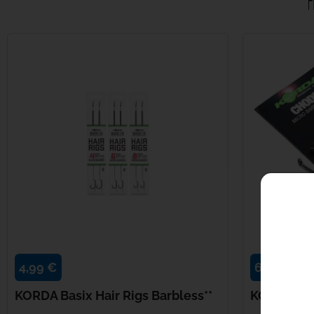
16 AUT
4,99 €
6,99 €
KORDA Basix Hair Rigs Barbless**
KORDA Ch