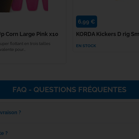
PB Products
6,99 €
Penn
p Corn Large Pink x10
KORDA Kickers D rig Sm
PETZL
uper flottant en trois tailles
EN STOCK
valente pour...
Plano
POLE POSITION
FAQ - QUESTIONS FRÉQUENTES
Power Pro
Primus
ivraison ?
Reuben Heaton
te ?
Ridge Monkey