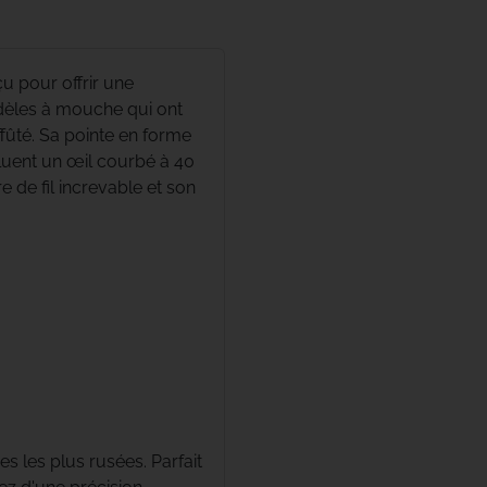
u pour offrir une
odèles à mouche qui ont
fûté. Sa pointe en forme
luent un œil courbé à 40
 de fil increvable et son
 les plus rusées. Parfait