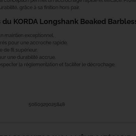
, sa conception permet un accrochage rapide et efficace. Profi
rabilité, grâce à sa finition hors pair.
Fabsil
s du KORDA Longshank Beaked Barbless
Fatal Carpe
n maintien exceptionnel.
Fox
rés pour une accroche rapide.
 de fil supérieur.
Fun Fishing
r une durabilité accrue.
specter la réglementation et faciliter le décrochage.
Gaby
Gamakatsu
Gardner
5060929025848
Gazcamp
Greys