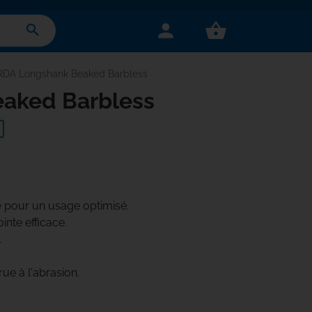
person
shopping_basket
search
DA Longshank Beaked Barbless
aked Barbless
e
pour un usage optimisé.
inte efficace.
.
ue à l'abrasion.