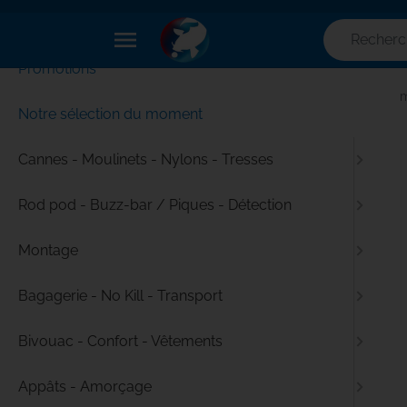
✕
Menu
menu
Promotions
Accueil
Pêche à la carpe - Tout le matériel pour pêcher com
Notre sélection du moment
Cannes - Moulinets - Nylons - Tresses
Rod pod - Buzz-bar / Piques - Détection
Montage
Bagagerie - No Kill - Transport
Bivouac - Confort - Vêtements
Appâts - Amorçage