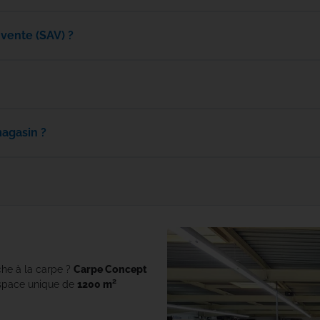
Rok
vente (SAV) ?
Seven Oaks
Shimano
magasin ?
Skills
Solar Tackle
Speero Tackle
SPIDERWIRE
che à la carpe ?
Carpe Concept
Spomb
space unique de
1200 m²
Sportex