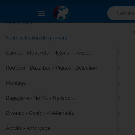
✕
Menu
menu
Promotions
Accueil
Pêche à la carpe - Tout le matériel pour pêcher com
Notre sélection du moment
Cannes - Moulinets - Nylons - Tresses
Rod pod - Buzz-bar / Piques - Détection
Montage
Bagagerie - No Kill - Transport
Bivouac - Confort - Vêtements
Appâts - Amorçage