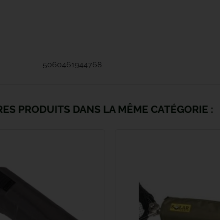
Fabsil
Fatal Carpe
5060461944768
Fox
Fun Fishing
RES PRODUITS DANS LA MÊME CATÉGORIE :
Gaby
Gamakatsu
Gardner
Gazcamp
Greys