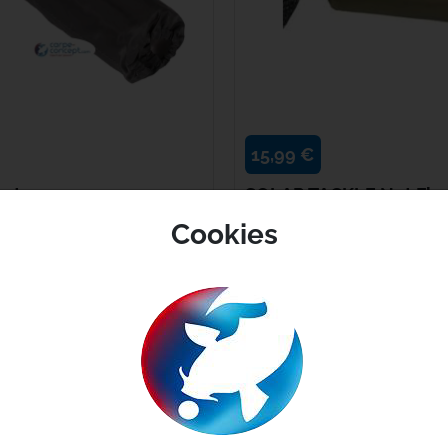
Haith's
Hayabusa
HPA
15,99 €
Humminbird
oat
SOLAR TACKLE Net Flo
Cookies
ment de l'épuisette Fixation facile
Oreiller réversible avec face pola
JAG
cro...
ajustant la densité....
EN STOCK
Kampa
Kemper
I ONT ACHETÉ CE PRODUIT ONT ÉGALEMENT 
Kiana Carp
Korda