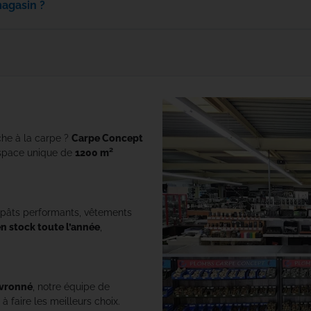
magasin ?
Rok
Seven Oaks
Shimano
Skills
che à la carpe ?
Carpe Concept
space unique de
1200 m²
Solar Tackle
Speero Tackle
ppâts performants, vêtements
en stock toute l’année
,
SPIDERWIRE
Spomb
vronné
, notre équipe de
à faire les meilleurs choix.
Sportex