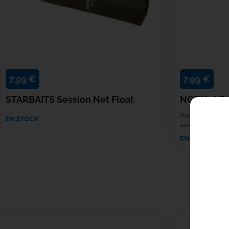
7,99 €
7,99 €
STARBAITS Session Net Float
NGT Net fl
Assure le flotte
EN STOCK
avec attache vel
EN STOCK
LES CLIENTS QU