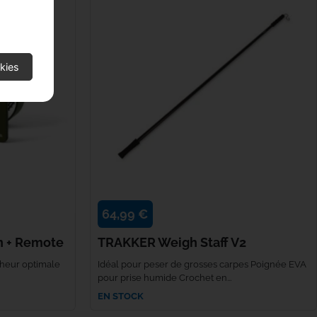
kies
64,99 €
n + Remote
TRAKKER Weigh Staff V2
cheur optimale
Idéal pour peser de grosses carpes Poignée EVA
pour prise humide Crochet en...
EN STOCK