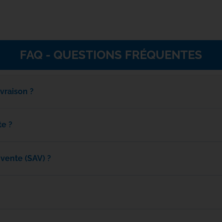
PB Products
Penn
FAQ - QUESTIONS FRÉQUENTES
PETZL
ivraison ?
Plano
POLE POSITION
te ?
Power Pro
vente (SAV) ?
Primus
Reuben Heaton
Ridge Monkey