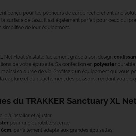
Bob
Century
ent conçu pour les pêcheurs de carpe recherchant une solut
 la surface de l'eau. Il est également parfait pour ceux qui pr
Jumelles
Climax
n simplifiée de leur équipement.
Daiwa
Deeper
Net Float s’installe facilement grâce à son design
coulissan
tions de votre épuisette. Sa confection en
polyester
durable 
Delkim
t ainsi sa durée de vie. Profitez d’un équipement qui vous p
e la capture et du relâchement des poissons, rendant votre e
Dometic
ues du TRAKKER Sanctuary XL Net 
Dynamite Baits
Enterprise Tackle
ile à installer et ajuster.
ster
pour une durabilité accrue.
 6cm
, parfaitement adapté aux grandes épuisettes.
ESP