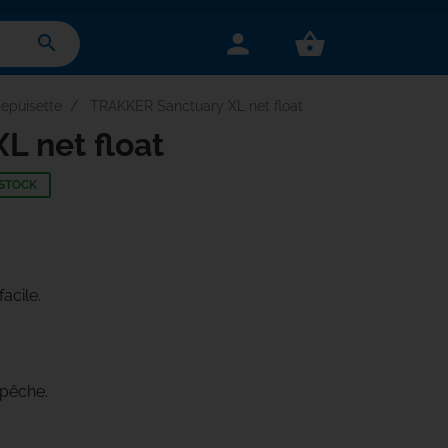
person
shopping_basket
search
 epuisette
TRAKKER Sanctuary XL net float
L net float
 STOCK
acile.
pêche.