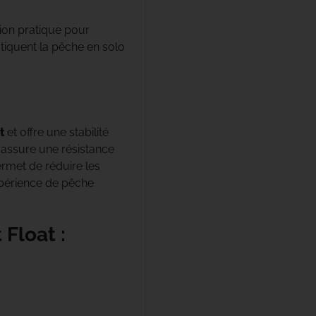
ion pratique pour
atiquent la pêche en solo
t
et offre une stabilité
assure une résistance
ermet de réduire les
xpérience de pêche
Float :