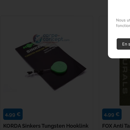
LES CLIENTS QU
Nous ut
fonctio
En s
4,99 €
4,99 €
KORDA Sinkers Tungsten Hooklink
FOX Anti T