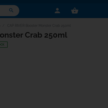
person
shopping_basket
search
p
CAP RIVER Booster Monster Crab 250ml
onster Crab 250ml
OCK