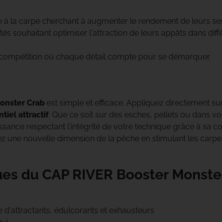
Bob
Century
 à la carpe cherchant à augmenter le rendement de leurs se
s souhaitant optimiser l'attraction de leurs appâts dans diff
Jumelles
Climax
 compétition où chaque détail compte pour se démarquer.
Daiwa
Deeper
onster Crab
est simple et efficace. Appliquez directement su
Delkim
tiel attractif
. Que ce soit sur des esches, pellets ou dans vos
sance respectant l'intégrité de votre technique grâce à sa co
 une nouvelle dimension de la pêche en stimulant les carp
Dometic
Dynamite Baits
ques du CAP RIVER Booster Monste
Enterprise Tackle
e d'attractants, édulcorants et exhausteurs
ESP