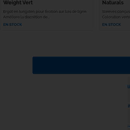
Weight Vert
Naturals
Ergot en tungsten pour fixation sur bas de ligne.
Sleeves conçus
Améliore la discrétion de...
Coloration verte
EN STOCK
EN STOCK
Quels sont les délais et modalités de l
Puis-je payer en plusieurs fois sur le si
Comment fonctionne le service après-