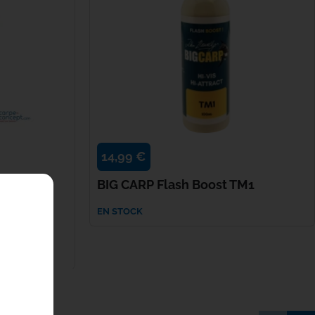
14,99 €
liquid
BIG CARP Flash Boost TM1
EN STOCK
 Northern
e...