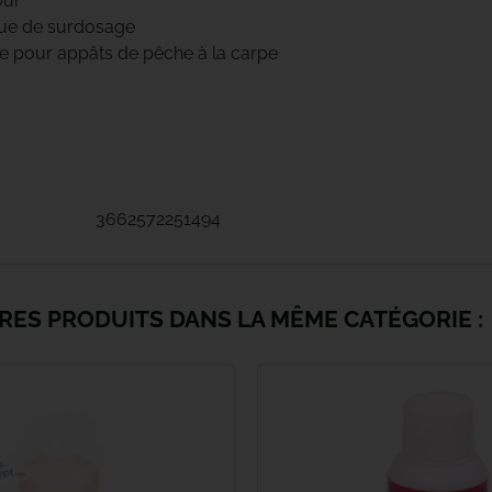
Oui
sque de surdosage
Fabsil
de pour appâts de pêche à la carpe
Fatal Carpe
Fox
Fun Fishing
3662572251494
Gaby
Gamakatsu
RES PRODUITS DANS LA MÊME CATÉGORIE :
Gardner
Gazcamp
Greys