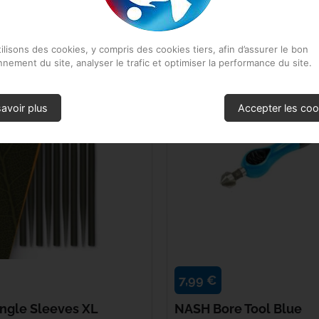
I ONT ACHETÉ CE PRODUIT ONT ÉGALEMENT 
Kryston
ilisons des cookies, y compris des cookies tiers, afin d’assurer le bon
Kumu
nnement du site, analyser le trafic et optimiser la performance du site.
Mainline
avoir plus
Accepter les coo
Matrix
Minn Kota
Nash
NGT
NUTRABAITS
7,99 €
angle Sleeves XL
NASH Bore Tool Blue
Owner