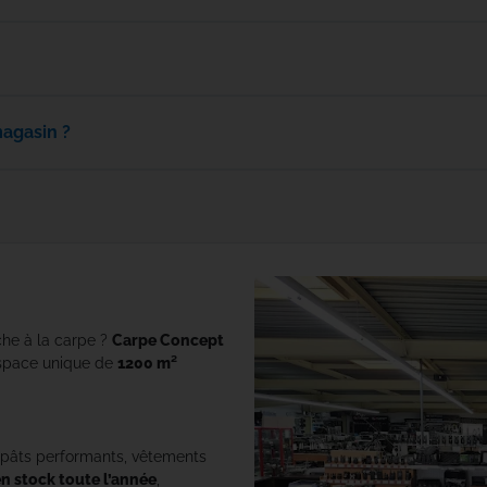
Rok
Seven Oaks
magasin ?
Shimano
Skills
Solar Tackle
Speero Tackle
che à la carpe ?
Carpe Concept
space unique de
1200 m²
SPIDERWIRE
Spomb
ppâts performants, vêtements
Sportex
en stock toute l’année
,