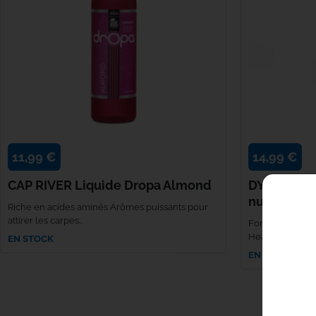
11,99 €
14,99 €
CAP RIVER Liquide Dropa Almond
DYNAMITE 
nut liquid 
Riche en acides aminés Arômes puissants pour
attirer les carpes...
Formule à base 
Hearn . Compatib
EN STOCK
EN STOCK