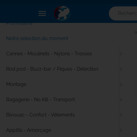
✕
Menu
menu
Promotions
Accueil
Pêche à la carpe - Tout le matériel pour pêcher com
Notre sélection du moment
Cannes - Moulinets - Nylons - Tresses
Rod pod - Buzz-bar / Piques - Détection
Montage
Bagagerie - No Kill - Transport
Bivouac - Confort - Vêtements
Appâts - Amorçage