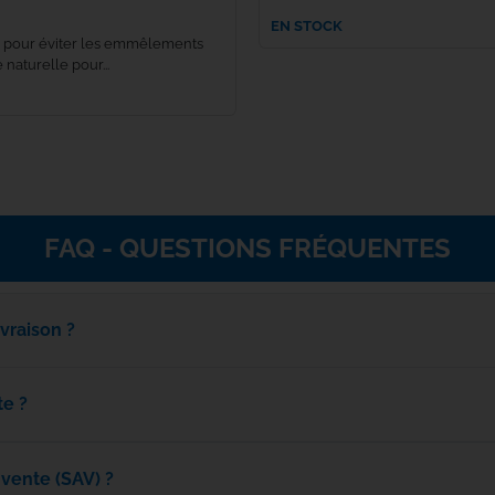
EN STOCK
PB Products
 pour éviter les emmêlements
 naturelle pour...
Penn
PETZL
Plano
FAQ - QUESTIONS FRÉQUENTES
POLE POSITION
Power Pro
ivraison ?
Primus
te ?
Reuben Heaton
vente (SAV) ?
Ridge Monkey