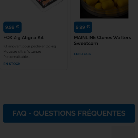
Rok
9,99 €
9,99 €
Seven Oa
FOX Zig Aligna Kit
MAINLINE Clones Wafters
Shimano
Sweetcorn
Kit innovant pour pêche en zig-rig
Mousses ultra flottantes
EN STOCK
Personnalisable:...
Skills
EN STOCK
Solar Tac
Speero Ta
SPIDERW
FAQ - QUESTIONS FRÉQUENTES
Spomb
Quels sont les délais et modalités de livraison ?
Sportex