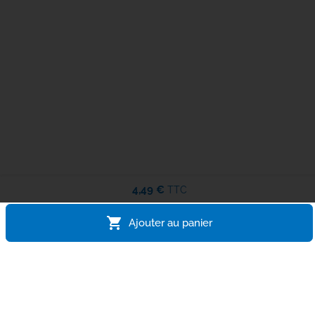
4,49 €
TTC
shopping_cart
Ajouter au panier