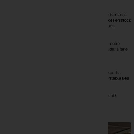
👉 Le plus grand choix en France !
Matériel haut de gamme, accessoires innovants, appâts performants,
vêtements techniques.. Retrouvez
des milliers de références en stock
toute l’année
, sélectionnées parmi les plus grandes marques.
👉 Pour tous les carpistes
Que vous soyez
débutant curieux
ou
pêcheur chevronné
, notre
équipe de passionnés est là pour vous conseiller et vous aider à faire
les meilleurs choix.
👉 Une expérience unique en magasin
Venez découvrir, comparer, tester et échanger avec des experts :
Carpe Concept
, c’est bien plus qu’une boutique, c’est un
véritable lieu
de rencontre pour la communauté carpiste
.
📍 Rendez-nous visite à
Lecelles
et vivez la pêche autrement !
En savoir plus