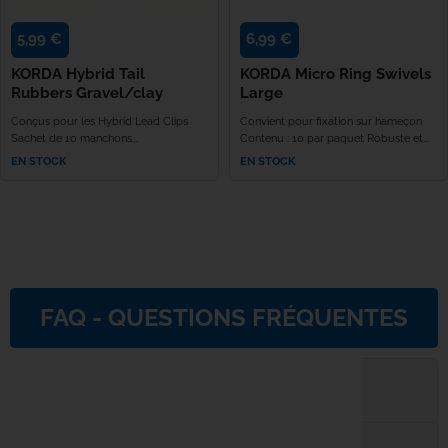
5,99 €
6,99 €
Rok
KORDA Hybrid Tail
KORDA Micro Ring Swivels
Seven Oa
Rubbers Gravel/clay
Large
Conçus pour les Hybrid Lead Clips
Convient pour fixation sur hameçon
Sachet de 10 manchons...
Contenu : 10 par paquet Robuste et...
Shimano
EN STOCK
EN STOCK
Skills
Solar Tac
Speero Ta
FAQ - QUESTIONS FRÉQUENTES
SPIDERW
Quels sont les délais et modalités de livraison ?
Spomb
Sportex